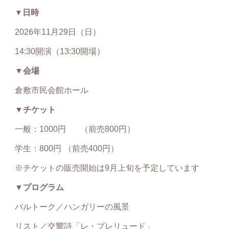
日時
▼
2026年
11
月
29
日（日）
14:
30
開演（13:
30
開場）
▼会場
倉敷市民会館ホール
▼
チケット
一般：1000円
（前売800円）
学生：800円
（前売400円）
※チケットの販売開始は9月上旬を予定しています
▼プログラム
バルトーク／ハンガリーの風景
リスト／交響詩「レ・プレリュード」